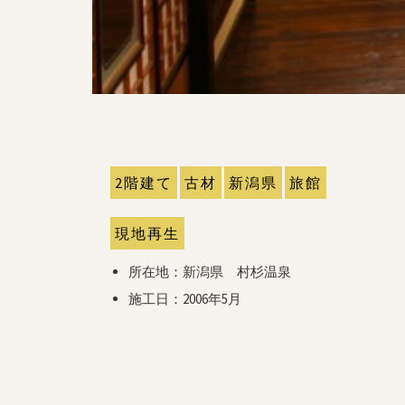
2階建て
古材
新潟県
旅館
現地再生
所在地：新潟県 村杉温泉
施工日：2006年5月