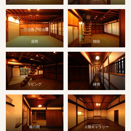
居間
階段
リビング
縁側
板の間
２階ギャラリー