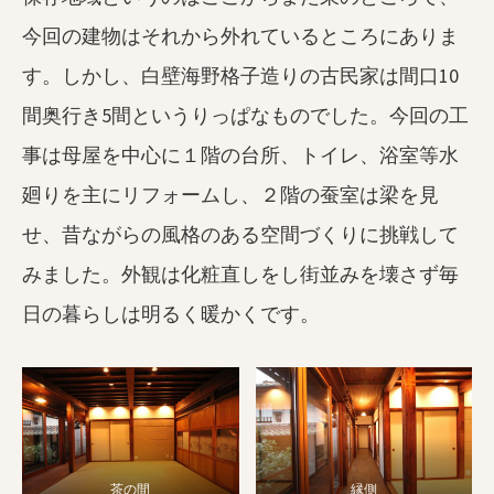
今回の建物はそれから外れているところにありま
す。しかし、白壁海野格子造りの古民家は間口10
間奥行き5間というりっぱなものでした。今回の工
事は母屋を中心に１階の台所、トイレ、浴室等水
廻りを主にリフォームし、２階の蚕室は梁を見
せ、昔ながらの風格のある空間づくりに挑戦して
みました。外観は化粧直しをし街並みを壊さず毎
日の暮らしは明るく暖かくです。
茶の間
縁側